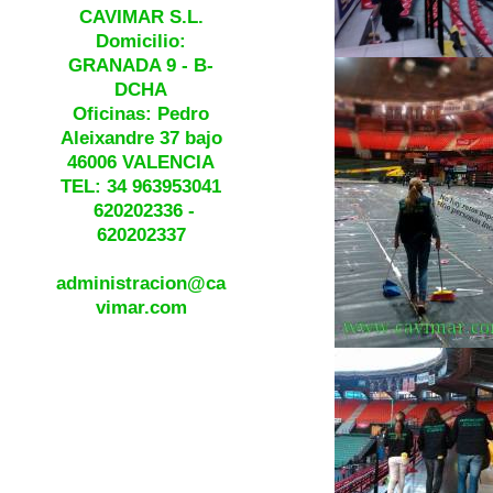
CAVIMAR S.L.
Domicilio:
GRANADA 9 - B-
DCHA
Oficinas: Pedro
Aleixandre 37 bajo
46006 VALENCIA
TEL: 34 963953041
620202336 -
620202337
administracion@ca
vimar.com
SI QUIERES ESTAR
INFORMADO EN
TEMAS DE
LIMPIEZA
PROFESIONAL,