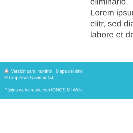
eliminarlo.
Lorem ipsum
elitr, sed 
labore et 
Versión para imprimir
|
Mapa del sitio
© Limpiezas Cavimar S.L.
Página web creada con
IONOS Mi Web
.