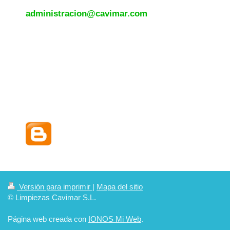
administracion@cavimar.com
SI QUIERES ESTAR
INFORMADO EN TEMAS DE
LIMPIEZA PROFESIONAL,
LEGISLACION,
CONVENIOS... SIGUE
NUESTRO BLOG
Versión para imprimir
|
Mapa del sitio
© Limpiezas Cavimar S.L.
Página web creada con
IONOS Mi Web
.